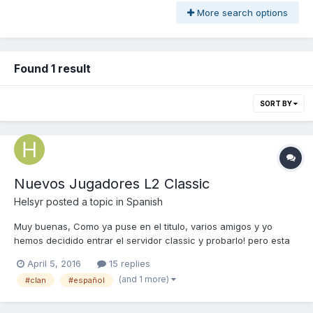
More search options
Found 1 result
SORT BY
Nuevos Jugadores L2 Classic
Helsyr
posted a topic in
Spanish
Muy buenas, Como ya puse en el titulo, varios amigos y yo
hemos decidido entrar el servidor classic y probarlo! pero esta
claro que sin un buen clan y una buena comunidad es para
April 5, 2016
15 replies
cortarse las venas.. Bueno preguntaba tambn si el server sigue
(and 1 more)
#clan
#español
avanzando en comunidad, etc por que en la zona inicio n...