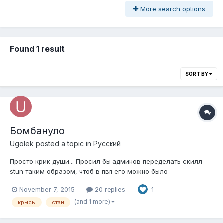
More search options
Found 1 result
SORT BY
Бомбануло
Ugolek
posted a topic in
Pусский
Просто крик души... Просил бы админов переделать скилл
stun таким образом, чтоб в пвп его можно было
использовать только на флагнутых персов, ну или хотя бы
November 7, 2015
20 replies
1
уменьшить его шанс в пвп. Уж слишком много на сервере
крыс. Некий, простите, мудак подбегает к тебе, впиливает
(and 1 more)
крысы
стан
стан (который на меня, палус кн...