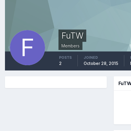
FuTW
Members
POSTS
JOINED
2
October 28, 2015
FuTW