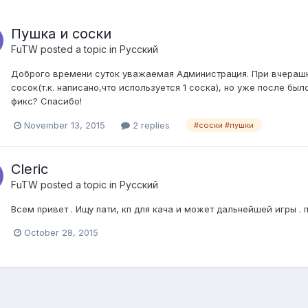
Пушка и соски
FuTW
posted a topic in
Pусский
Доброго времени суток уважаемая Администрация. При вчерашне
сосок(т.к. написано,что используется 1 соска), но уже после бы
фикс? Спасибо!
November 13, 2015
2 replies
#соски #пушки
Сleric
FuTW
posted a topic in
Pусский
Всем привет . Ищу пати, кп для кача и может дальнейшей игры . 
October 28, 2015