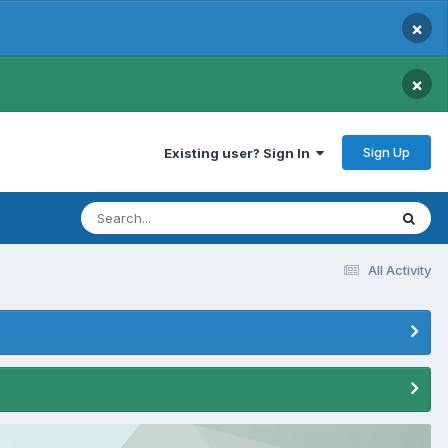
×
×
Sign Up
Existing user? Sign In
All Activity