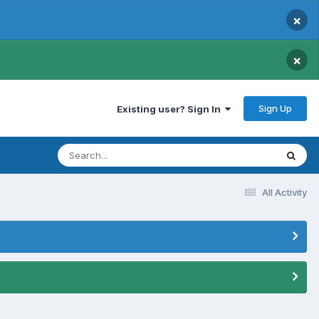
×
×
Sign Up
Existing user? Sign In
All Activity