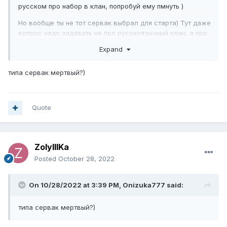
русском про набор в клан, попробуй ему пмнуть )
Но вообще ты не тот сервак выбрал для старта) Тут даже
вопрос надо задавать не про русскоязычный клан, а про
вообще живой )
Expand
типа сервак мертвый?)
Quote
ZolyIIIKa
Posted
October 28, 2022
On 10/28/2022 at 3:39 PM,
Onizuka777
said:
типа сервак мертвый?)