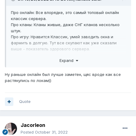
Про онлайн: Все впорядке, это самый топовый онлайн
классик сервера.
Про кланы: Кланы живые, даже СНГ кланов несколько
штук.
Про игру: Нравится Классик, умей заводить окна и
фармить в долгую. Тут все скупают как уже сказали
выше - показатель здорового сервера.
Expand
А вообще для думабщих людей, тебе даже на русском
форуме Евро сервера отвечают люди моментально,
попробуй напиши на оффициальных серверах на форуме
Ну раньше онлайн был лучше заметен, щяс вроде как все
и получи ответ
растянулись по локам))
Ответ по теме - Тир/ПП для старта игры, Спойл/ШЕ - для
хрюканья.
Quote
Jacorleon
Posted
October 31, 2022