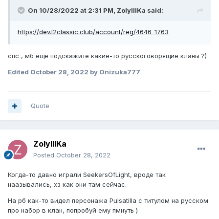
On 10/28/2022 at 2:31 PM,
ZolyIIIKa
said:
https://dev.l2classic.club/account/reg/4646-1763
спс , мб еще подскажите какие-то русскоговорящие кланы ?)
Edited
October 28, 2022
by Onizuka777
Quote
ZolyIIIKa
Posted
October 28, 2022
Когда-то давно играли SeekersOfLight, вроде так
наазывались, хз как они там сейчас.
На рб как-то видел персонажа Pulsatilla с титулом на русском
про набор в клан, попробуй ему пмнуть )