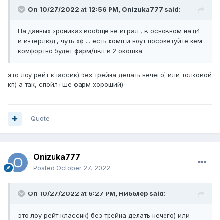
On 10/27/2022 at 12:56 PM,
Onizuka777
said:
На данных хрониках вообще не играл , в основном на ц4
и интерлюд , чуть хф ... есть комп и ноут посоветуйте кем
комфортно будет фарм/пвп в 2 окошка.
это лоу рейт классик) без трейна делать нечего) или толковой
кп) а так, спойл+ше фарм хороший)
Quote
Onizuka777
Posted
October 27, 2022
On 10/27/2022 at 6:27 PM,
Нибблер
said:
это лоу рейт классик) без трейна делать нечего) или